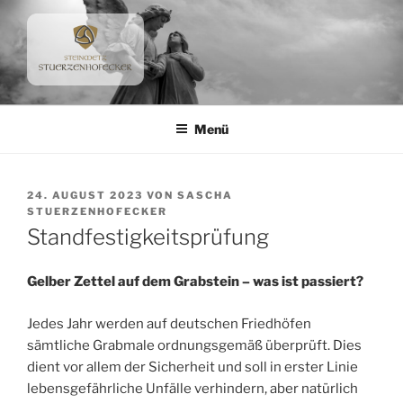
Zum
Inhalt
springen
STEINMETZ
Ihr Ansprechpartner für Naturstein
STUERZENHOFECKER E.K.
Menü
VERÖFFENTLICHT
24. AUGUST 2023
VON
SASCHA
AM
STUERZENHOFECKER
Standfestigkeitsprüfung
Gelber Zettel auf dem Grabstein – was ist passiert?
Jedes Jahr werden auf deutschen Friedhöfen
sämtliche Grabmale ordnungsgemäß überprüft. Dies
dient vor allem der Sicherheit und soll in erster Linie
lebensgefährliche Unfälle verhindern, aber natürlich